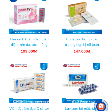
Elaskin PT làm đẹp toàn
Donaton điều trị các
diện trên da, tóc, móng
trường hợp bị rối loạn
cương dương
199.000đ
147.000đ
Viên đặt âm đạo Dicinter
Luvicom bổ mắt, tăng