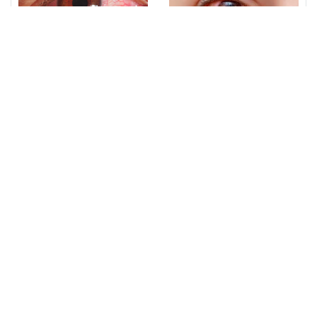
BỆNH ĐAU MẮT ĐỎ LÂY
NHỮNG YẾU TỐ NGUY CƠ
QUA ĐƯỜNG NÀO VÀ
CỦA BỆNH ĐAU MẮT ĐỎ
CÁCH ĐỂ PHÒNG TRÁNH?
THÔNG TIN LIÊN HỆ
CÔNG TY TNHH TM VÀ DƯỢC PHẨM PHÚC TƯỜNG
Địa chỉ:
39 Đồng Văn Cống, P. Bình Thủy, TP. Cần Thơ
MST:
1800683967
Điện thoại:
02923 730 900 -
0939171040
Email:
info@phuctuong.com
Thời gian làm việc:
Thứ 2 - Thứ 7 (Chủ Nhật nghỉ)