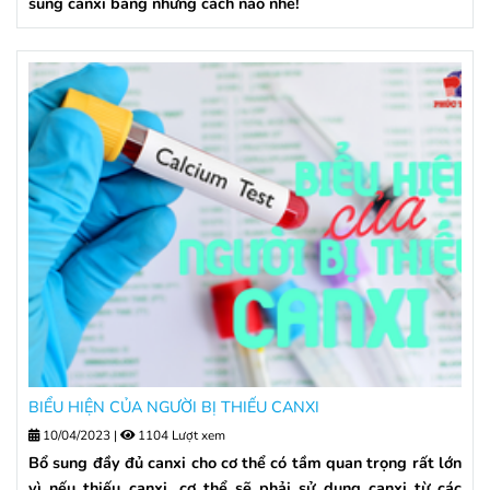
sung canxi bằng những cách nào nhé!
BIỂU HIỆN CỦA NGƯỜI BỊ THIẾU CANXI
10/04/2023
|
1104 Lượt xem
Bổ sung đầy đủ canxi cho cơ thể có tầm quan trọng rất lớn
vì nếu thiếu canxi, cơ thể sẽ phải sử dụng canxi từ các