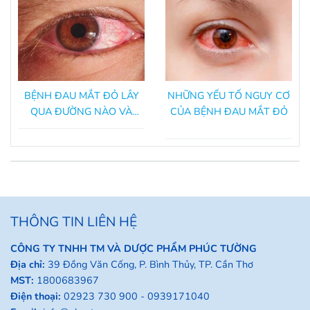
BỆNH ĐAU MẮT ĐỎ LÂY
NHỮNG YẾU TỐ NGUY CƠ
QUA ĐƯỜNG NÀO VÀ
CỦA BỆNH ĐAU MẮT ĐỎ
CÁCH ĐỂ PHÒNG TRÁNH?
THÔNG TIN LIÊN HỆ
CÔNG TY TNHH TM VÀ DƯỢC PHẨM PHÚC TƯỜNG
Địa chỉ:
39 Đồng Văn Cống, P. Bình Thủy, TP. Cần Thơ
MST:
1800683967
Điện thoại:
02923 730 900 -
0939171040