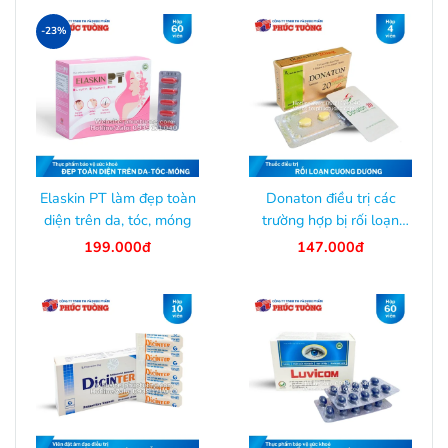
-23%
Elaskin PT làm đẹp toàn
Donaton điều trị các
diện trên da, tóc, móng
trường hợp bị rối loạn
cương dương
199.000đ
147.000đ