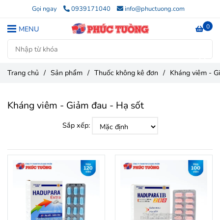
Gọi ngay
0939171040
info@phuctuong.com
0
MENU
Trang chủ
/
Sản phẩm
/
Thuốc không kê đơn
/
Kháng viêm - G
Kháng viêm - Giảm đau - Hạ sốt
Sắp xếp: