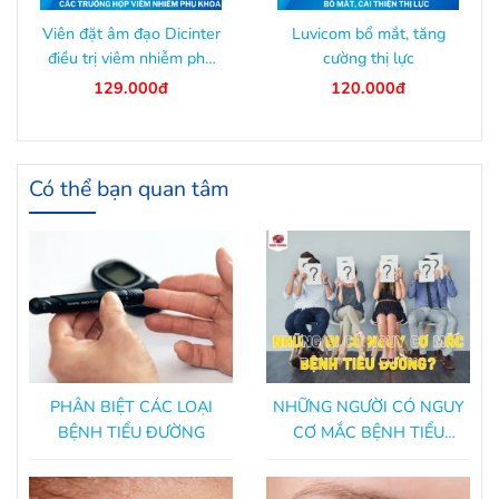
Viên đặt âm đạo Dicinter
Luvicom bổ mắt, tăng
điều trị viêm nhiễm phụ
cường thị lực
khoa
129.000đ
120.000đ
Có thể bạn quan tâm
PHÂN BIỆT CÁC LOẠI
NHỮNG NGƯỜI CÓ NGUY
BỆNH TIỂU ĐƯỜNG
CƠ MẮC BỆNH TIỂU
ĐƯỜNG