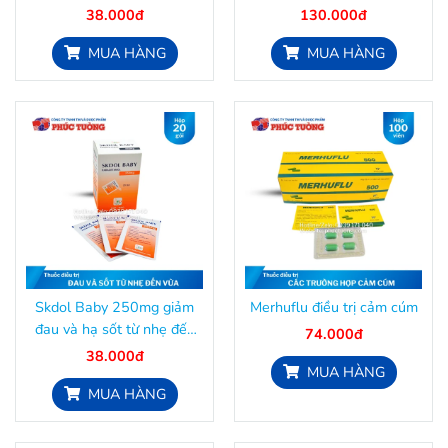
đến vừa
38.000đ
130.000đ
MUA HÀNG
MUA HÀNG
Skdol Baby 250mg giảm
Merhuflu điều trị cảm cúm
đau và hạ sốt từ nhẹ đến
74.000đ
vừa
38.000đ
MUA HÀNG
MUA HÀNG