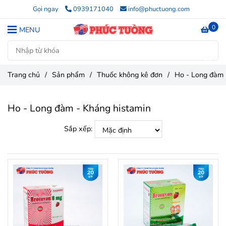
Gọi ngay
0939171040
info@phuctuong.com
0
MENU
Trang chủ
/
Sản phẩm
/
Thuốc không kê đơn
/
Ho - Long đàm 
Ho - Long đàm - Kháng histamin
Sắp xếp: