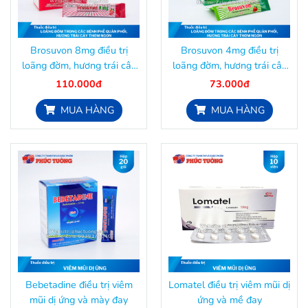
Brosuvon 8mg điều trị
Brosuvon 4mg điều trị
loãng đờm, hương trái cây
loãng đờm, hương trái cây
thơm ngon
thơm ngon
110.000đ
73.000đ
MUA HÀNG
MUA HÀNG
Bebetadine điều trị viêm
Lomatel điều trị viêm mũi dị
mũi dị ứng và mày đay
ứng và mề đay