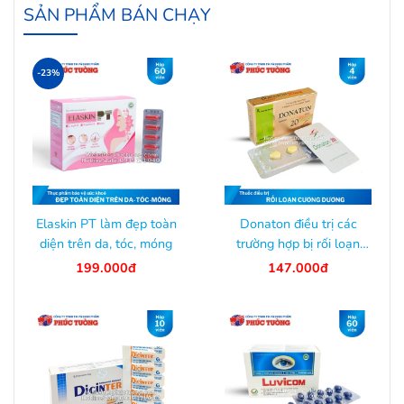
SẢN PHẨM BÁN CHẠY
-23%
Elaskin PT làm đẹp toàn
Donaton điều trị các
diện trên da, tóc, móng
trường hợp bị rối loạn
cương dương
199.000đ
147.000đ