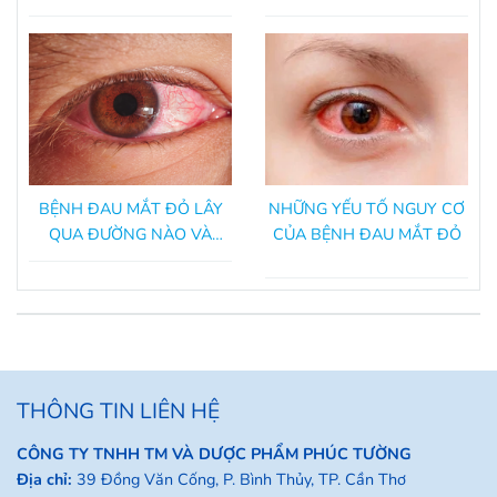
ĐƯỜNG
BỆNH ĐAU MẮT ĐỎ LÂY
NHỮNG YẾU TỐ NGUY CƠ
QUA ĐƯỜNG NÀO VÀ
CỦA BỆNH ĐAU MẮT ĐỎ
CÁCH ĐỂ PHÒNG TRÁNH?
THÔNG TIN LIÊN HỆ
CÔNG TY TNHH TM VÀ DƯỢC PHẨM PHÚC TƯỜNG
Địa chỉ:
39 Đồng Văn Cống, P. Bình Thủy, TP. Cần Thơ