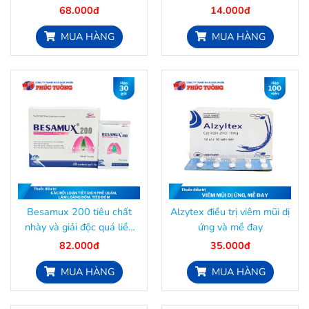
68.000đ
14.000đ
MUA HÀNG
MUA HÀNG
Besamux 200 tiêu chất
Alzytex điều trị viêm mũi dị
nhày và giải độc quá liều
ứng và mề đay
Paracetamol
82.000đ
35.000đ
MUA HÀNG
MUA HÀNG