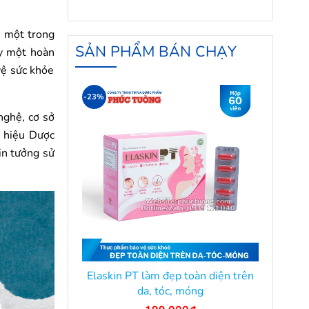
, một trong
SẢN PHẨM BÁN CHẠY
y một hoàn
vệ sức khỏe
-23%
ghệ, cơ sở
g hiệu Dược
in tưởng sử
Elaskin PT làm đẹp toàn diện trên
da, tóc, móng