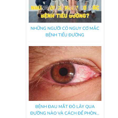
NHỮNG NGƯỜI CÓ NGUY CƠ MẮC
BỆNH TIỂU ĐƯỜNG
BỆNH ĐAU MẮT ĐỎ LÂY QUA
ĐƯỜNG NÀO VÀ CÁCH ĐỂ PHÒNG