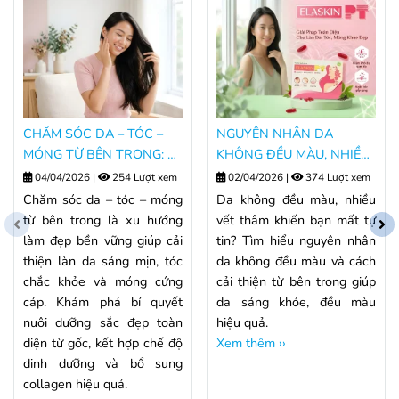
CHĂM SÓC DA – TÓC –
NGUYÊN NHÂN DA
MÓNG TỪ BÊN TRONG: BÍ
KHÔNG ĐỀU MÀU, NHIỀU
QUYẾT NUÔI DƯỠNG VẺ
VẾT THÂM VÀ CÁCH CẢI
04/04/2026
|
254 Lượt xem
02/04/2026
|
374 Lượt xem
ĐẸP TOÀN DIỆN
THIỆN TỪ BÊN TRONG.
Chăm sóc da – tóc – móng
Da không đều màu, nhiều
từ bên trong là xu hướng
vết thâm khiến bạn mất tự
làm đẹp bền vững giúp cải
tin? Tìm hiểu nguyên nhân
thiện làn da sáng mịn, tóc
da không đều màu và cách
chắc khỏe và móng cứng
cải thiện từ bên trong giúp
cáp. Khám phá bí quyết
da sáng khỏe, đều màu
nuôi dưỡng sắc đẹp toàn
hiệu quả.
diện từ gốc, kết hợp chế độ
Xem thêm ››
dinh dưỡng và bổ sung
collagen hiệu quả.