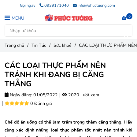
Gọi ngay
0939171040
info@phuctuong.com
0
MENU
Trang chủ
/
Tin Tức
/
Sức khoẻ
/
CÁC LOẠI THỰC PHẨM NÊN
CÁC LOẠI THỰC PHẨM NÊN
TRÁNH KHI ĐANG BỊ CĂNG
THẲNG
Ngày đăng:
01/05/2022
2020 Lượt xem
0 Đánh giá
Chế độ ăn uống có thể làm trầm trọng thêm căng thẳng. Hãy
cùng xác định những loại thực phẩm tốt nhất nên tránh khi