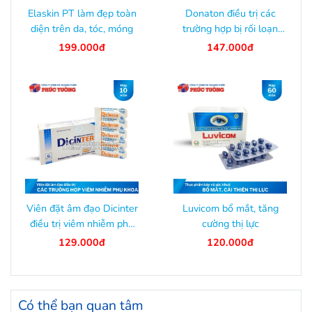
Elaskin PT làm đẹp toàn
Donaton điều trị các
diện trên da, tóc, móng
trường hợp bị rối loạn
cương dương
199.000đ
147.000đ
Viên đặt âm đạo Dicinter
Luvicom bổ mắt, tăng
điều trị viêm nhiễm phụ
cường thị lực
khoa
129.000đ
120.000đ
Có thể bạn quan tâm