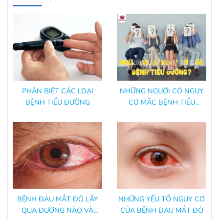
PHÂN BIỆT CÁC LOẠI
NHỮNG NGƯỜI CÓ NGUY
BỆNH TIỂU ĐƯỜNG
CƠ MẮC BỆNH TIỂU
ĐƯỜNG
BỆNH ĐAU MẮT ĐỎ LÂY
NHỮNG YẾU TỐ NGUY CƠ
QUA ĐƯỜNG NÀO VÀ
CỦA BỆNH ĐAU MẮT ĐỎ