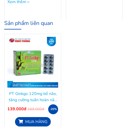
Xem thêm ››
Sản phẩm liên quan
PT Ginkgo 120mg bổ não,
tăng cường tuần hoàn não
và cải thiện trí nhớ
139.000đ
189.000đ
-26%
MUA HÀNG