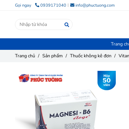
Gọi ngay
0939171040
info@phuctuong.com
Trang ch
Trang chủ
/
Sản phẩm
/
Thuốc không kê đơn
/
Vita