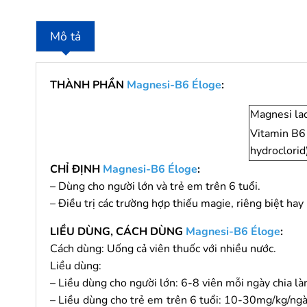
Mô tả
THÀNH PHẦN
Magnesi-B6 Éloge
:
Magnesi lac
Vitamin B6 
hydroclorid
CHỈ ĐỊNH
Magnesi-B6 Éloge
:
– Dùng cho người lớn và trẻ em trên 6 tuổi.
– Điều trị các trường hợp thiếu magie, riêng biệt hay
LIỀU DÙNG, CÁCH DÙNG
Magnesi-B6 Éloge
:
Cách dùng: Uống cả viên thuốc với nhiều nước.
Liều dùng:
– Liều dùng cho người lớn: 6-8 viên mỗi ngày chia là
– Liều dùng cho trẻ em trên 6 tuổi: 10-30mg/kg/ngà