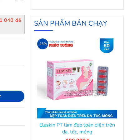
71 040 để
SẢN PHẨM BÁN CHẠY
-23%
y
Elaskin PT làm đẹp toàn diện trên
da, tóc, móng