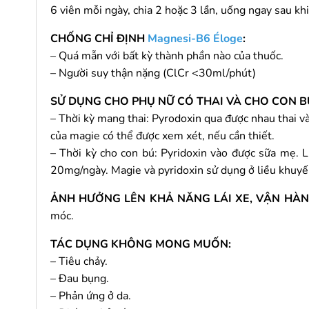
6 viên mỗi ngày, chia 2 hoặc 3 lần, uống ngay sau khi
CHỐNG CHỈ ĐỊNH
Magnesi-B6 Éloge
:
– Quá mẫn với bất kỳ thành phần nào của thuốc.
– Người suy thận nặng (ClCr <30ml/phút)
SỬ DỤNG CHO PHỤ NỮ CÓ THAI VÀ CHO CON B
– Thời kỳ mang thai: Pyrodoxin qua được nhau thai v
của magie có thể được xem xét, nếu cần thiết.
– Thời kỳ cho con bú: Pyridoxin vào được sữa mẹ. 
20mg/ngày. Magie và pyridoxin sử dụng ở liều khuyế
ẢNH HƯỞNG LÊN KHẢ NĂNG LÁI XE, VẬN HÀ
móc.
TÁC DỤNG KHÔNG MONG MUỐN:
– Tiêu chảy.
– Đau bụng.
– Phản ứng ở da.