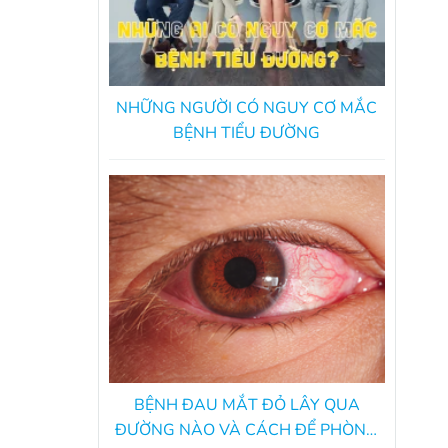
NHỮNG NGƯỜI CÓ NGUY CƠ MẮC
BỆNH TIỂU ĐƯỜNG
BỆNH ĐAU MẮT ĐỎ LÂY QUA
ĐƯỜNG NÀO VÀ CÁCH ĐỂ PHÒNG