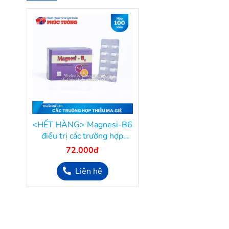
<HẾT HÀNG> Magnesi-B6
điều trị các trường hợp
thiếu Magnesi
72.000đ
Liên hệ