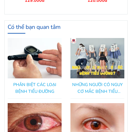
129.000đ
120.000đ
Có thể bạn quan tâm
PHÂN BIỆT CÁC LOẠI
NHỮNG NGƯỜI CÓ NGUY
BỆNH TIỂU ĐƯỜNG
CƠ MẮC BỆNH TIỂU
ĐƯỜNG