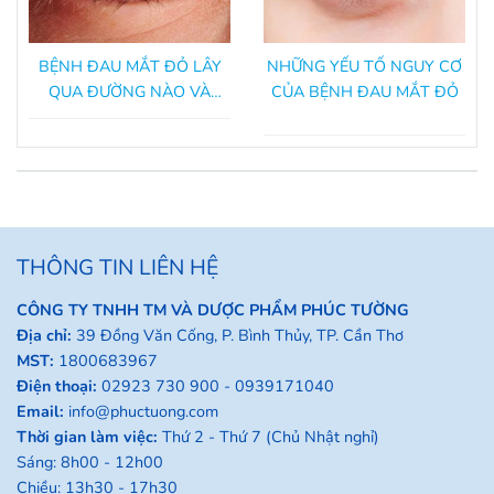
BỆNH ĐAU MẮT ĐỎ LÂY
NHỮNG YẾU TỐ NGUY CƠ
QUA ĐƯỜNG NÀO VÀ
CỦA BỆNH ĐAU MẮT ĐỎ
CÁCH ĐỂ PHÒNG TRÁNH?
THÔNG TIN LIÊN HỆ
CÔNG TY TNHH TM VÀ DƯỢC PHẨM PHÚC TƯỜNG
Địa chỉ:
39 Đồng Văn Cống, P. Bình Thủy, TP. Cần Thơ
MST:
1800683967
Điện thoại:
02923 730 900 -
0939171040
Email:
info@phuctuong.com
Thời gian làm việc:
Thứ 2 - Thứ 7 (Chủ Nhật nghỉ)
Sáng: 8h00 - 12h00
Chiều: 13h30 - 17h30