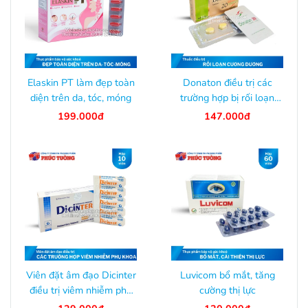
Elaskin PT làm đẹp toàn
Donaton điều trị các
diện trên da, tóc, móng
trường hợp bị rối loạn
cương dương
199.000đ
147.000đ
Viên đặt âm đạo Dicinter
Luvicom bổ mắt, tăng
điều trị viêm nhiễm phụ
cường thị lực
khoa