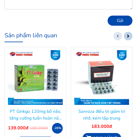
Gửi
Sản phẩm liên quan
PT Ginkgo 120mg bổ não,
Sanroza điều trị giảm trí
tăng cường tuần hoàn não
nhớ, kém tập trung
và cải thiện trí nhớ
183.000đ
139.000đ
189.000đ
-26%