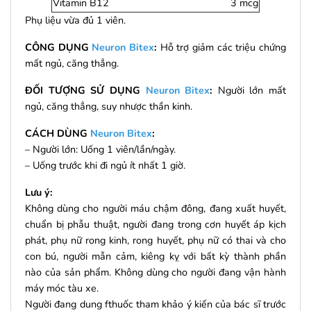
Vitamin B12
3 mcg
Phụ liệu vừa đủ 1 viên.
CÔNG DỤNG
Neuron Bitex
:
Hỗ trợ giảm các triệu chứng
mất ngủ, căng thẳng.
ĐỐI TƯỢNG SỬ DỤNG
Neuron Bitex
:
Người lớn mất
ngủ, căng thẳng, suy nhược thần kinh.
CÁCH DÙNG
Neuron Bitex
:
– Người lớn: Uống 1 viên/lần/ngày.
– Uống trước khi đi ngủ ít nhất 1 giờ.
Lưu ý:
Không dùng cho người máu chậm đông, đang xuất huyết,
chuẩn bị phẫu thuật, người đang trong cơn huyết áp kịch
phát, phụ nữ rong kinh, rong huyết, phụ nữ có thai và cho
con bú, người mẫn cảm, kiêng kỵ với bất kỳ thành phần
nào của sản phẩm. Không dùng cho người đang vận hành
máy móc tàu xe.
Người đang dung fthuốc tham khảo ý kiến của bác sĩ trước