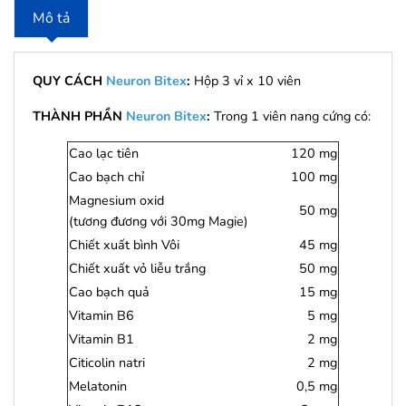
Mô tả
QUY CÁCH
Neuron Bitex
:
Hộp 3 vỉ x 10 viên
THÀNH PHẦN
Neuron Bitex
:
Trong 1 viên nang cứng có:
Cao lạc tiên
120 mg
Cao bạch chỉ
100 mg
Magnesium oxid
50 mg
(tương đương với 30mg Magie)
Chiết xuất bình Vôi
45 mg
Chiết xuất vỏ liễu trắng
50 mg
Cao bạch quả
15 mg
Vitamin B6
5 mg
Vitamin B1
2 mg
Citicolin natri
2 mg
Melatonin
0,5 mg